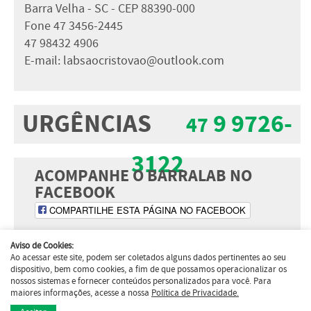
Barra Velha - SC - CEP 88390-000
Fone 47 3456-2445
47 98432 4906
E-mail:
labsaocristovao@outlook.com
URGÊNCIAS
9 9726-
47
3122
ACOMPANHE O BARRALAB NO
FACEBOOK
COMPARTILHE ESTA PÁGINA NO FACEBOOK
Aviso de Cookies:
Responsável Técnico: Paulo
Ao acessar este site, podem ser coletados alguns dados pertinentes ao seu
Voltar ao topo
dispositivo, bem como cookies, a fim de que possamos operacionalizar os
Cesar Casagrande
nossos sistemas e fornecer conteúdos personalizados para você. Para
Laboratório de Análises Clínicas
maiores informações, acesse a nossa
Política de Privacidade.
Casagrande Ltda