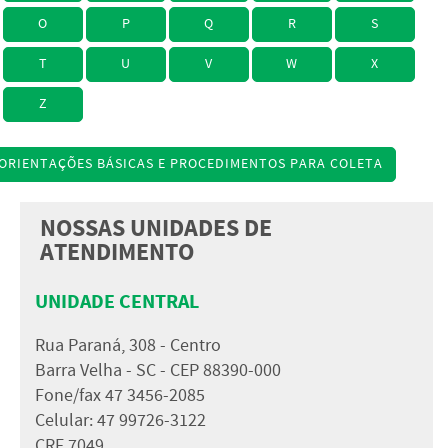
O
P
Q
R
S
T
U
V
W
X
Z
ORIENTAÇÕES BÁSICAS E PROCEDIMENTOS PARA COLETA
NOSSAS UNIDADES DE
ATENDIMENTO
UNIDADE CENTRAL
Rua Paraná, 308 - Centro
Barra Velha - SC - CEP 88390-000
Fone/fax 47 3456-2085
Celular: 47 99726-3122
CRF 7049